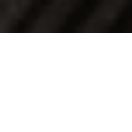
АВТОМАТИЗИРОВАТЬ
АГРОПРОМЫШЛЕННОЕ
ПРЕДПРИЯТИЕ EN
В условиях инвестиционного развития и постоянно растущей
конкуренции в АПК, многие агропромышленные предприятия
и холдинги нуждаются в автоматизации своей деятельности.
Необходимость уйти от «ручного процесса» ведения бизнеса,