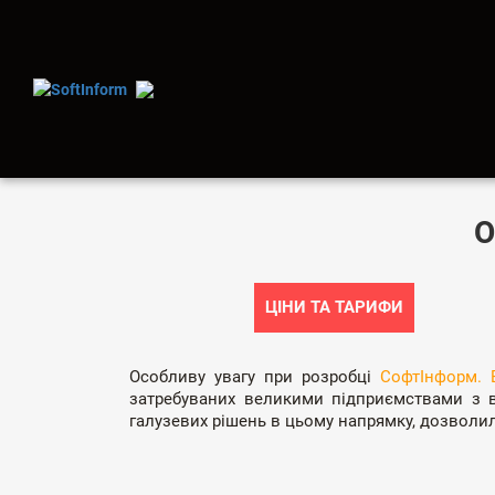
О
ЦІНИ ТА ТАРИФИ
Особливу увагу при розробці
СофтІнформ. 
затребуваних великими підприємствами з в
галузевих рішень в цьому напрямку, дозволи