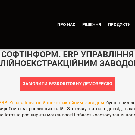
ПРО НАС
РІШЕННЯ
ПРОДУКТИ
ВЛАСНІ РОЗРОБКИ
СОФТІНФОРМ. ERP УПРАВЛІННЯ
ЛІЙНОЕКСТРАКЦІЙНИМ ЗАВОД
ЗАМОВИТИ БЕЗКОШТОВНУ ДЕМОВЕРСІЮ
ERP Управління олійноекстракційним заводом
було приділе
иробництва рослинних олій. З огляду на наш досвід, нак
ло істотно розширити можливості і область застосування нов