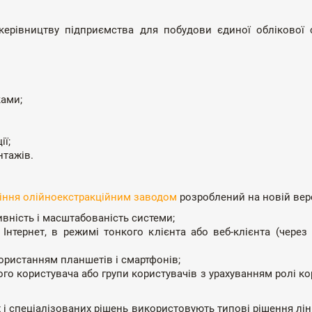
 керівництву підприємства для побудови єдиної облікової
ками;
ї;
нтажів.
іння олійноекстракційним заводом
розроблений на новій верс
ивність і масштабованість системи;
Інтернет, в режимі тонкого клієнта або веб-клієнта (через 
ористанням планшетів і смартфонів;
о користувача або групи користувачів з урахуванням ролі кор
 і спеціалізованих рішень використовують типові рішення лін