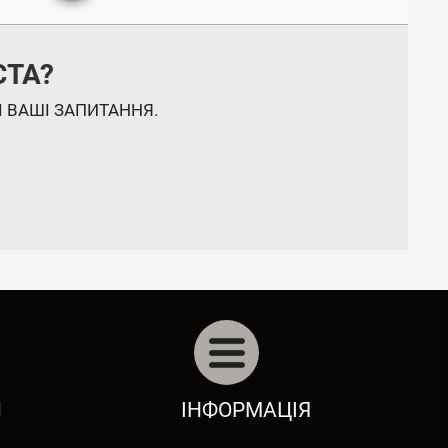
СТА?
 ВАШІ ЗАПИТАННЯ.
ПРО НАС
И
ІНФОРМАЦІЯ
РІШЕННЯ