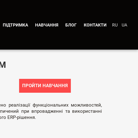
ПІДТРИМКА
НАВЧАННЯ
БЛОГ
КОНТАКТИ
RU
UA
ОМ
ПРОЙТИ НАВЧАННЯ
но реалізації функціональних можливостей,
опичений при впровадженні та використанні
ого ERP-рішення.