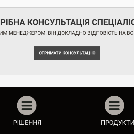
РІБНА КОНСУЛЬТАЦІЯ СПЕЦІАЛІ
ШИМ МЕНЕДЖЕРОМ. ВІН ДОКЛАДНО ВІДПОВІСТЬ НА ВСІ
ОТРИМАТИ КОНСУЛЬТАЦІЮ
АВТОБІЗНЕС: АВТОСАЛОНИ, СТО
ЛІНІЙКА BAS
РІШЕННЯ
ПРОДУКТ
РЕСТОРАННИЙ БІЗНЕС
М.Е.DOC