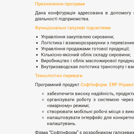
Призначення програми
Дана конфігурація адресована в допомогу
діяльності підприємства.
Функціональні галузеві підсистеми
Управління закупівлею сировини;
Логістика і взаєморозрахунки з перевізни
Управління продажами готової продукції;
Кількісно-якісний облік складу сировини;
Виробництво і облік масложирової продукці
Внутризаводская логістика транспорту і ва
Технологічні переваги
Програмний продукт
СофтІнформ. ERP Управл
забезпечити високу надійність, продукт
організувати роботу з системою через 
«хмарному» режимі;
створювати мобільні робочі місця з вик
налаштовувати інтерфейс для конкретног
налаштувань.
Фірма “Софтінформ” є розробником галузевих