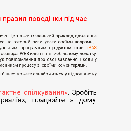
 правил поведінки під час
ою. Це тільки маленький приклад, адже є ще
знес не готовий ризикувати своїми кадрами, і
ктуальним програмним продуктом став
«BAS
ервера, WEB-клієнті і в мобільному додатку.
мує повідомлення про свої завдання, і коли у
учасникам процесу зі своїми коментарями.
 бізнес можете ознайомитися у відповідному
тактне спілкування»
. Зробіть
реаліях, працюйте з дому,