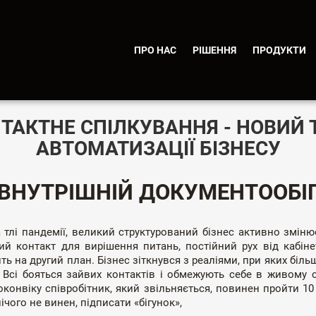
ПРО НАС
РІШЕННЯ
ПРОДУКТИ
ПУБЛІКАЦІЇ
ТАКТНЕ СПІЛКУВАННЯ - НОВИЙ 
АВТОМАТИЗАЦІЇ БІЗНЕСУ
ВНУТРІШНІЙ ДОКУМЕНТООБІ
 пандемії, великий структурований бізнес активно змінює
й контакт для вирішення питань, постійний рух від кабіне
ть на другий план. Бізнес зіткнувся з реаліями, при яких біл
ь. Всі бояться зайвих контактів і обмежують себе в живому с
поконвіку співробітник, який звільняється, повинен пройти 
ічого не винен, підписати «бігунок»,