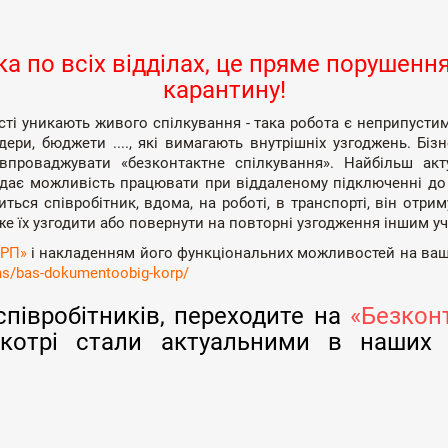
 по всіх відділах, це пряме по
рушення
карантину!
і уникають живого спілкування - така робота є неприпустим
ендери, бюджети ...., які вимагають внутрішніх узгоджень. Бі
 впроваджувати «безконтактне спілкування». Найбільш а
 дає можливість працювати при віддаленому підключенні до с
ься співробітник, вдома, на роботі, в транспорті, він отри
може їх узгодити або повернути на повторні узгодження іншим 
ОРП»
і накладенням його функціональних можливостей на ваш
ons/bas-dokumentoobig-korp/
півробітників, переходите на
«Безкон
 котрі стали актуальними в наших 