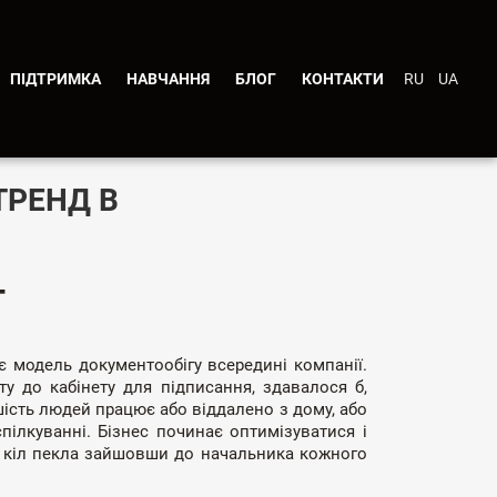
ПІДТРИМКА
НАВЧАННЯ
БЛОГ
КОНТАКТИ
RU
UA
ТРЕНД В
Г
 модель документообігу всередині компанії.
ту до кабінету для підписання, здавалося б,
ьшість людей працює або віддалено з дому, або
пілкуванні. Бізнес починає оптимізуватися і
10 кіл пекла зайшовши до начальника кожного