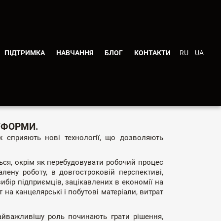
ПІДТРИМКА
НАВЧАННЯ
БЛОГ
КОНТАКТИ
RU
UA
КИ BAS?
ТФОРМИ.
ож сприяють нові технології, що дозволяють
ться, окрім як перебудовувати робочий процес
лену роботу, в довгостроковій перспективі,
бір підприємців, зацікавлених в економії на
 на канцелярські і побутові матеріали, витрат
Найважливішу роль починають грати рішення,