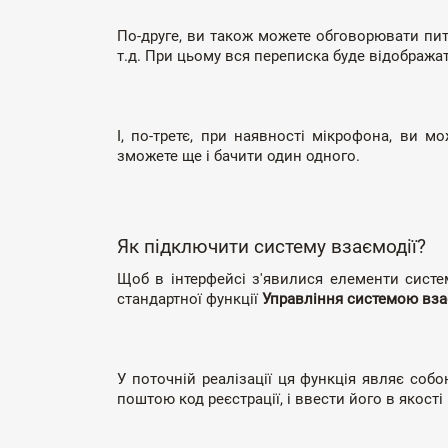
По-друге, ви також можете обговорювати пит
т.д. При цьому вся переписка буде відображат
І, по-третє, при наявності мікрофона, ви 
зможете ще і бачити один одного.
Як підключити систему взаємодії?
Щоб в інтерфейсі з'явилися елементи систем
стандартної функції
Управління системою вза
У поточній реалізації ця функція являє соб
поштою код реєстрації, і ввести його в якост