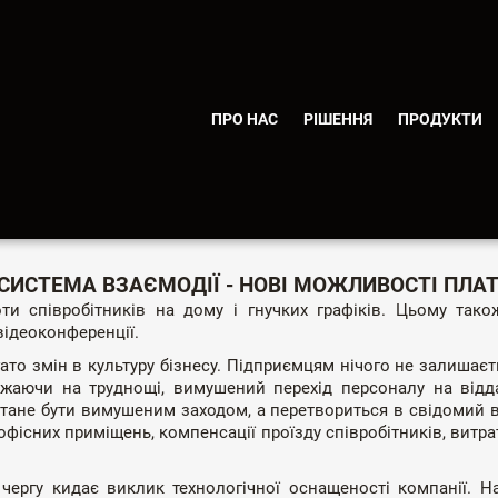
ПУБЛІКАЦІЇ
ПРО НАС
РІШЕННЯ
ПРОДУКТИ
УНІКУВАТИ В ПРОДУКТАХ ЛІНІЙ
СИСТЕМА ВЗАЄМОДІЇ - НОВІ МОЖЛИВОСТІ ПЛА
ти співробітників на дому і гнучких графіків. Цьому так
відеоконференції.
ато змін в культуру бізнесу. Підприємцям нічого не залишає
ажаючи на труднощі, вимушений перехід персоналу на відда
тане бути вимушеним заходом, а перетвориться в свідомий ви
офісних приміщень, компенсації проїзду співробітників, витрат
 чергу кидає виклик технологічної оснащеності компанії. 