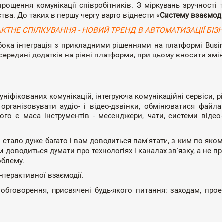
прощення комунікації співробітників. З міркувань зручності т
ва. До таких в першу чергу варто віднести «
Систему взаємоді
КТНЕ СПІЛКУВАННЯ - НОВИЙ ТРЕНД В АВТОМАТИЗАЦІЇ БІЗ
ибока інтеграція з прикладними рішеннями на платформі Busi
редині додатків на рівні платформи, при цьому вносити зміни
ніфікованих комунікацій, інтегруюча комунікаційні сервіси, рі
організовувати аудіо- і відео-дзвінки, обмінюватися файл
го є маса інструментів - месенджери, чати, системи відео-
 стало дуже багато і вам доводиться пам'ятати, з ким по яком
м доводиться думати про технологіях і каналах зв'язку, а не 
облему.
нтерактивної взаємодії.
обговорення, присвячені будь-якого питання: заходам, прое