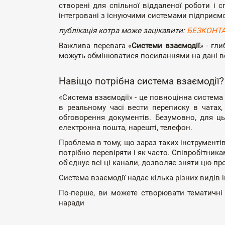
створені для спільної віддаленої роботи і с
інтегровані з існуючими системами підприємст
публікація котра може зацікавити:
БЕЗКОНТА
Важлива перевага «
Системи взаємодії
» - гл
можуть обмінюватися посиланнями на дані все
Навіщо потрібна система взаємодії?
«Система взаємодії» - це повноцінна система у
в реальному часі вести переписку в чатах, 
обговорення документів. Безумовно, для цьо
електронна пошта, нарешті, телефон.
Проблема в тому, що зараз таких інструментів
потрібно перевіряти і як часто. Співробітника
об'єднує всі ці канали, дозволяє зняти цю пр
Система взаємодії надає кілька різних видів і
По-перше, ви можете створювати тематичні 
наради