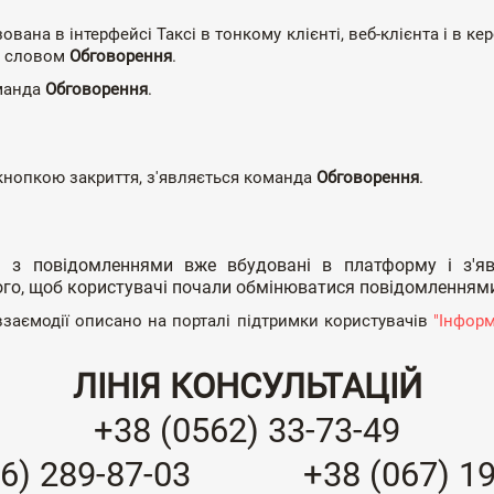
ована в інтерфейсі Таксі в тонкому клієнті, веб-клієнта і в к
я словом
Обговорення
.
оманда
Обговорення
.
з кнопкою закриття, з'являється команда
Обговорення
.
а з повідомленнями вже вбудовані в платформу і з'яв
 того, щоб користувачі почали обмінюватися повідомленням
заємодії описано на порталі підтримки користувачів
"Інформ
ЛІНІЯ КОНСУЛЬТАЦІЙ
+38 (0562) 33-73-49
6) 289-87-03
+38 (067) 1