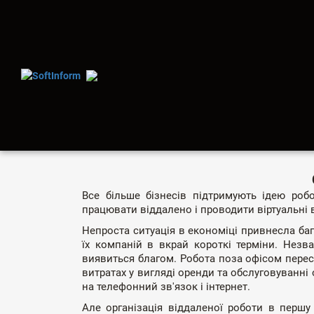
ЯК КОМ
Все більше бізнесів підтримують ідею робо
працювати віддалено і проводити віртуальні 
Непроста ситуація в економіці привнесла баг
їх компаній в вкрай короткі терміни. Незв
виявиться благом. Робота поза офісом перес
витратах у вигляді оренди та обслуговуванні 
на телефонний зв'язок і інтернет.
Але організація віддаленої роботи в першу