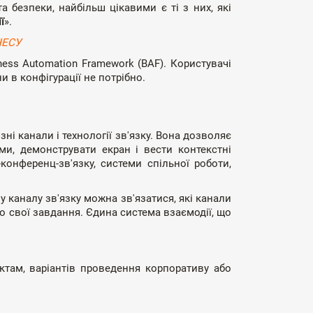
а безпеки, найбільш цікавими є ті з них, які
ї
».
НЕСУ
ness Automation Framework (BAF). Користувачі
 в конфігурації не потрібно.
зні канали і технології зв'язку. Вона дозволяє
ами, демонструвати екран і вести контекстні
конференц-зв'язку, системи спільної роботи,
у каналу зв'язку можна зв'язатися, які канали
про свої завдання. Єдина система взаємодії, що
ктам, варіантів проведення корпоративу або