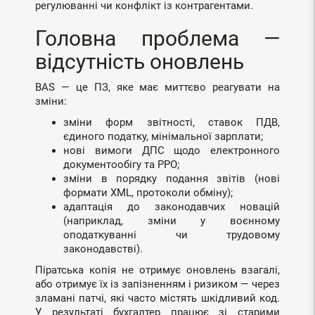
регулюванні чи конфлікт із контрагентами.
Головна проблема —
відсутність оновлень
BAS — це ПЗ, яке має миттєво реагувати на
зміни:
зміни форм звітності, ставок ПДВ,
єдиного податку, мінімальної зарплати;
нові вимоги ДПС щодо електронного
документообігу та РРО;
зміни в порядку подання звітів (нові
формати XML, протоколи обміну);
адаптація до законодавчих новацій
(наприклад, зміни у воєнному
оподаткуванні чи трудовому
законодавстві).
Піратська копія не отримує оновлень взагалі,
або отримує їх із запізненням і ризиком — через
зламані патчі, які часто містять шкідливий код.
У результаті бухгалтер працює зі старими