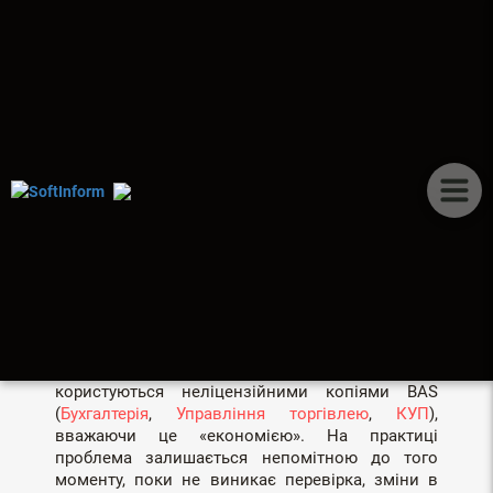
ПУБЛІКАЦІЇ
ЧОМУ НЕЛІЦЕНЗІЙНА BAS
— ЦЕ ПРИХОВАНА
ЗАГРОЗА ДЛЯ ВАШОГО
БІЗНЕСУ
Багато українських підприємців досі
користуються неліцензійними копіями BAS
(
Бухгалтерія
,
Управління торгівлею
,
КУП
),
вважаючи це «економією». На практиці
проблема залишається непомітною до того
моменту, поки не виникає перевірка, зміни в