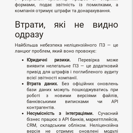
формами, подає звітність із помилками, а
компанія отримує штрафи та донарахування.
Втрати, які не видно
одразу
Найбільша небезпека неліцензійного ПЗ — це
ланцюг проблем, який воно провокує:
Юридичні ризики.
Перевірка може
виявити нелегальне ПЗ — це додатковий
привід для штрафів і поглибленого аудиту
всієї звітності компанії.
Втрата даних.
Без офіційних оновлень
бази даних можуть пошкоджуватись при
роботі з новими версіями файлів,
банківськими виписками чи API
контрагентів.
Несумісність з інтеграціями.
Сучасний
бізнес працює з API банків, маркетплейсів,
CRM, складським обліком. Неліцензійна
версія не отримує оновлені модулі