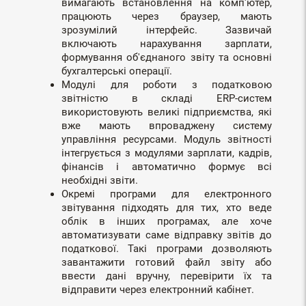
вимагають встановлення на комп'ютер,
працюють через браузер, мають
зрозумілий інтерфейс. Зазвичай
включають нарахування зарплати,
формування об'єднаного звіту та основні
бухгалтерські операції.
Модулі для роботи з податковою
звітністю в складі ERP-систем
використовують великі підприємства, які
вже мають впроваджену систему
управління ресурсами. Модуль звітності
інтегрується з модулями зарплати, кадрів,
фінансів і автоматично формує всі
необхідні звіти.
Окремі програми для електронного
звітування підходять для тих, хто веде
облік в інших програмах, але хоче
автоматизувати саме відправку звітів до
податкової. Такі програми дозволяють
завантажити готовий файл звіту або
ввести дані вручну, перевірити їх та
відправити через електронний кабінет.