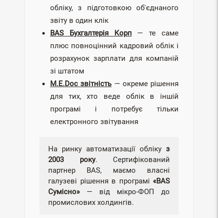
обліку, з підготовкою об'єднаного
звіту в один клік
BAS Бухгалтерія Корп
— те саме
плюс повноцінний кадровий облік і
розрахунок зарплати для компаній
зі штатом
M.E.Doc звітність
— окреме рішення
для тих, хто веде облік в іншій
програмі і потребує тільки
електронного звітування
На ринку автоматизації обліку
з
2003 року
. Сертифікований
партнер BAS, маємо власні
галузеві рішення в програмі
«BAS
Сумісно»
— від мікро-ФОП до
промислових холдингів.