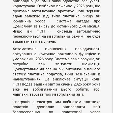
відповідно до змін законодавства без участі
користувача. Особливо важливо у 2026 році, що
програма автоматично враховує нові терміни
здачі залежно від типу платника. Якщо ви
юридична особа — система нагадає про
щомісячну звітність до останнього дня місяця.
Якщо ви ФОП — система автоматично
переключиться на квартальний режим і не буде
вимагати звіт за січень.
Автоматичне визначення періодичності
звітування є критично важливою функцією в
умовах змін 2026 року. Система сама розуміє, чи
потрібно вам звітувати щомісяця,
щоквартально чи раз на рік, виходячи з вашого
статусу платника податків, який зазначений в
налаштуваннях. Це виключає ситуації, коли
ФОП подає зайвий звіт за січень 2026 року, хоча
вже не зобов'язаний цього робити, або,
навпаки, забуває про квартальний звіт.
Інтеграція з електронним кабінетом платника
податків дозволяє відправляти звіт
безпосередньо до податкової через