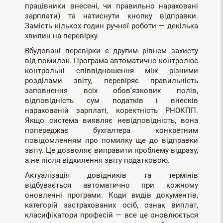
працівники внесені, чи правильно нараховані
зарплати) та натиснути кнопку відправки.
Замість кількох годин ручної роботи — декілька
хвилин на перевірку.
Вбудовані перевірки є другим рівнем захисту
від помилок. Програма автоматично контролює
контрольні співвідношення між різними
розділами звіту, перевіряє правильність
заповнення всіх обов'язкових полів,
відповідність сум податків і внесків
нарахованій зарплаті, коректність РНОКПП.
Якщо система виявляє невідповідність, вона
попереджає бухгалтера конкретним
повідомленням про помилку ще до відправки
звіту. Це дозволяє виправити проблему відразу,
а не після відхилення звіту податковою.
Актуалізація довідників та термінів
відбувається автоматично при кожному
оновленні програми. Коди видів документів,
категорій застрахованих осіб, ознак виплат,
класифікатори професій — все це оновлюється