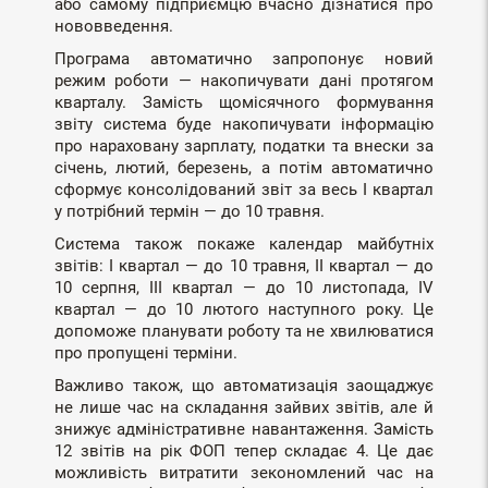
або самому підприємцю вчасно дізнатися про
нововведення.
Програма автоматично запропонує новий
режим роботи — накопичувати дані протягом
кварталу. Замість щомісячного формування
звіту система буде накопичувати інформацію
про нараховану зарплату, податки та внески за
січень, лютий, березень, а потім автоматично
сформує консолідований звіт за весь I квартал
у потрібний термін — до 10 травня.
Система також покаже календар майбутніх
звітів: I квартал — до 10 травня, II квартал — до
10 серпня, III квартал — до 10 листопада, IV
квартал — до 10 лютого наступного року. Це
допоможе планувати роботу та не хвилюватися
про пропущені терміни.
Важливо також, що автоматизація заощаджує
не лише час на складання зайвих звітів, але й
знижує адміністративне навантаження. Замість
12 звітів на рік ФОП тепер складає 4. Це дає
можливість витратити зекономлений час на