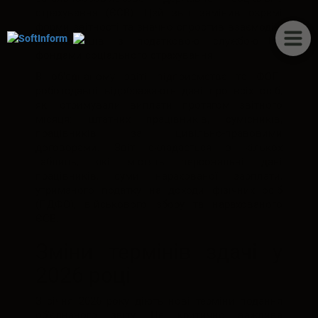
страхування (ЄСВ). Цей звіт замінив окремі
форми звітності та значно спростив взаємодію
роботодавців з податковою службою та
фондами соціального страхування.
В об'єднаному звіті підприємства та ФОП-
роботодавці відображають дані про всіх осіб,
які отримували виплати протягом звітного
місяця: штатних працівників, сумісників,
працівників за цивільно-правовими
договорами. Звіт складається з кількох
таблиць, які містять персональні дані
працівників, суми нарахованої зарплати,
утриманого податку на доходи фізічних осіб
(ПДФО), військового збору та нарахованого
ЄСВ.
Зміни термінів здачі у
2026 році
З січня 2026 року діють нові терміни подання
об'єднаного звіту. Це критично важлива