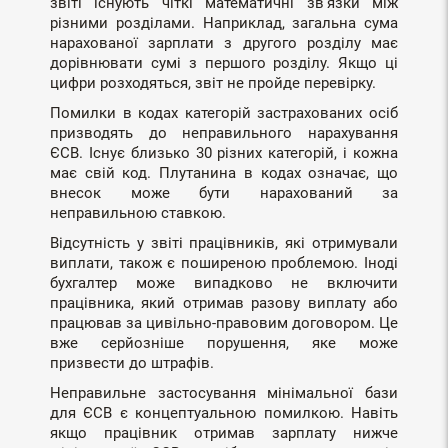
звіті існують чіткі математичні зв'язки між
різними розділами. Наприклад, загальна сума
нарахованої зарплати з другого розділу має
дорівнювати сумі з першого розділу. Якщо ці
цифри розходяться, звіт не пройде перевірку.
Помилки в кодах категорій застрахованих осіб
призводять до неправильного нарахування
ЄСВ. Існує близько 30 різних категорій, і кожна
має свій код. Плутанина в кодах означає, що
внесок може бути нарахований за
неправильною ставкою.
Відсутність у звіті працівників, які отримували
виплати, також є поширеною проблемою. Іноді
бухгалтер може випадково не включити
працівника, який отримав разову виплату або
працював за цивільно-правовим договором. Це
вже серйозніше порушення, яке може
призвести до штрафів.
Неправильне застосування мінімальної бази
для ЄСВ є концептуальною помилкою. Навіть
якщо працівник отримав зарплату нижче