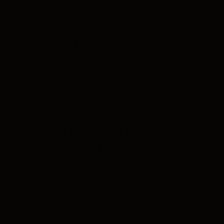
ПУБЛІКАЦІЇ
ОБ'ЄДНАНИЙ ЗВІТ — НОВІ
ТЕРМІНИ ЗДАЧІ У 2026
РОЦІ ТА ЯК
АВТОМАТИЗАЦІЯ ЗНІМАЄ
РИЗИКИ
Об'єднаний звіт (Податковий розрахунок)
— це
єдиний податковий документ, який містить
інформацію про нараховану заробітну плату
працівників та суми єдиного внеску на
загальнообов'язкове державне соціальне