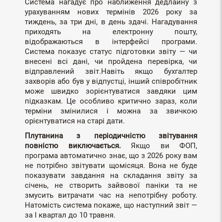
Система нагадує про наближення дедлайну з
урахуванням нових термінів 2026 року за
тиждень, за три дні, в день здачі. Нагадування
приходять на електронну пошту,
відображаються в інтерфейсі програми.
Система показує статус підготовки звіту — чи
внесені всі дані, чи пройдена перевірка, чи
відправлений звіт.Навіть якщо бухгалтер
захворів або був у відпустці, інший співробітник
може швидко зорієнтуватися завдяки цим
підказкам. Це особливо критично зараз, коли
терміни змінилися і можна за звичкою
орієнтуватися на старі дати.
Плутанина з періодичністю звітування
повністю виключається.
Якщо ви ФОП,
програма автоматично знає, що з 2026 року вам
не потрібно звітувати щомісяця. Вона не буде
показувати завдання на складання звіту за
січень, не створить зайвової паніки та не
змусить витрачати час на непотрібну роботу.
Натомість система покаже, що наступний звіт —
за I квартал до 10 травня.