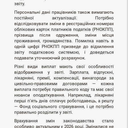
звіту.
Персональні дані працівників також вимагають
постійної актуалізації. Потрібно
відслідковувати зміни в реєстраційних номерах
облікових карток платників податків (РНОКПП),
прізвища після одруження, зміни місця
проживання, громадянства. Помилка навіть в
одній цифрі РНОКПП призведе до відхилення
звіту податковою системою, і доведеться
подавати уточнюючий розрахунок.
Різні види виплат мають свої особливості
відображення у звіті. Зарплата, відпускні,
лікарняні, премії, компенсації, винагороди за
цивільно-правовими договорами — кожна
виплата потребує правильного коду та має свої
нюанси оподаткування. Наприклад, лікарняні
перші п'ять днів сплачує роботодавець, а решту
— Фонд соціального страхування, і це потрібно
правильно розділити у звіті.
Врахування змін законодавства стало
особливо актуальним у 2026 році. Змінилися не