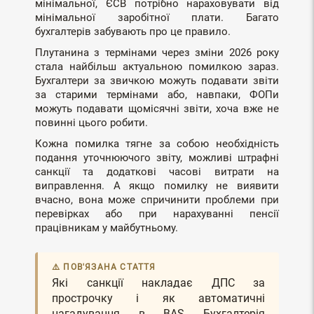
мінімальної, ЄСВ потрібно нараховувати від
мінімальної заробітної плати. Багато
бухгалтерів забувають про це правило.
Плутанина з термінами через зміни 2026 року
стала найбільш актуальною помилкою зараз.
Бухгалтери за звичкою можуть подавати звіти
за старими термінами або, навпаки, ФОПи
можуть подавати щомісячні звіти, хоча вже не
повинні цього робити.
Кожна помилка тягне за собою необхідність
подання уточнюючого звіту, можливі штрафні
санкції та додаткові часові витрати на
виправлення. А якщо помилку не виявити
вчасно, вона може спричинити проблеми при
перевірках або при нарахуванні пенсії
працівникам у майбутньому.
⚠️ ПОВ'ЯЗАНА СТАТТЯ
Які санкції накладає ДПС за
прострочку і як автоматичні
нагадування в BAS Бухгалтерія