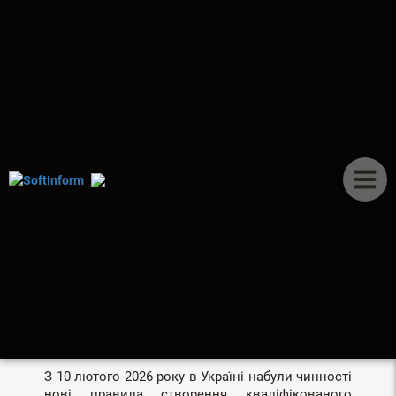
ПУБЛІКАЦІЇ
КЕП ЗА НОВИМИ
ПРАВИЛАМИ, ЩО ЦЕ
ОЗНАЧАЄ ДЛЯ
КОРИСТУВАЧІВ І ЯК
АВТОМАТИЗАЦІЯ
ДОПОМОЖЕ
АДАПТУВАТИСЯ
З 10 лютого 2026 року в Україні набули чинності
нові правила створення кваліфікованого