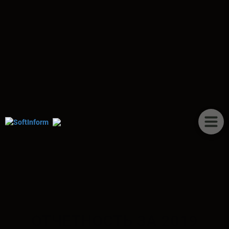
ПУБЛИКАЦИИ
ОТЧЕТНОСТЬ ЗА 2019 ГОД.
ПОСЛЕДНИЕ НАЛОГОВЫЕ
НОВШЕСТВА – 2020
Центр внедрения и автоматизации «SoftInform»
при информационной поддержке группы
компаний «Баланс»
ОТЧЕТНОСТЬ ЗА 2019