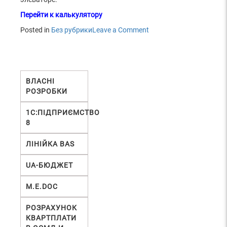
Перейти к калькулятору
Posted in
Без рубрики
Leave a Comment
on
Как
посчитать
тонно-
процент?
ВЛАСНІ
РОЗРОБКИ
1С:ПІДПРИЄМСТВО
8
ЛІНІЙКА BAS
UA-БЮДЖЕТ
М.Е.DOC
РОЗРАХУНОК
КВАРТПЛАТИ