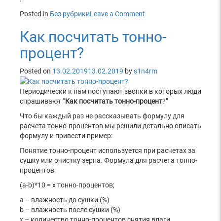
Posted in
Без рубрики
Leave a Comment
on
Таблица
Как посчитать тонно-
Дюваля.
Что
процент?
это
такое?
Posted on
13.02.2019
13.02.2019
by
s1n4rm
И
почему
Периодически к нам поступают звонки в которых люди
все
спрашивают “
Как посчитать тонно-процент
?”
её
ищут?
Что бы каждый раз не рассказывать формулу для
расчета тонно-процентов мы решили детально описать
формулу и привести пример:
Понятие тонно-процент используется при расчетах за
сушку или очистку зерна. Формула для расчета тонно-
процентов:
(a-b)*10 = x тонно-процентов;
a – влажность до сушки (%)
b – влажность после сушки (%)
х – количество тонно-процентов снятия влаги