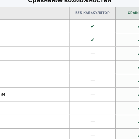
Сравнение возможностей
ВЕБ-КАЛЬКУЛЯТОР
GRAIN
✔
✔
—
—
—
ние
—
—
—
—