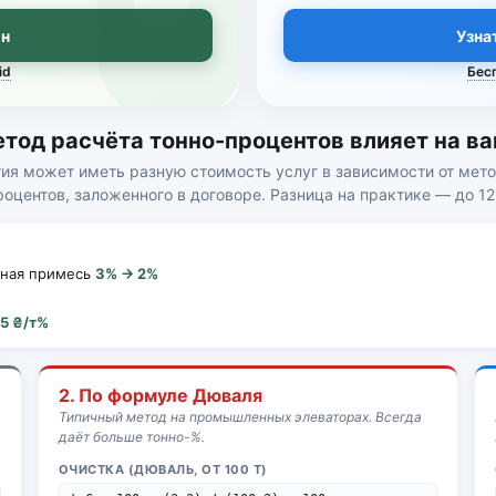
он
Узна
id
Бес
етод расчёта тонно-процентов влияет на ва
тия может иметь разную стоимость услуг в зависимости от мето
роцентов, заложенного в договоре. Разница на практике — до 12
рная примесь
3% → 2%
5 ₴/т%
2. По формуле Дюваля
Типичный метод на промышленных элеваторах. Всегда
даёт больше тонно-%.
ОЧИСТКА (ДЮВАЛЬ, ОТ 100 Т)