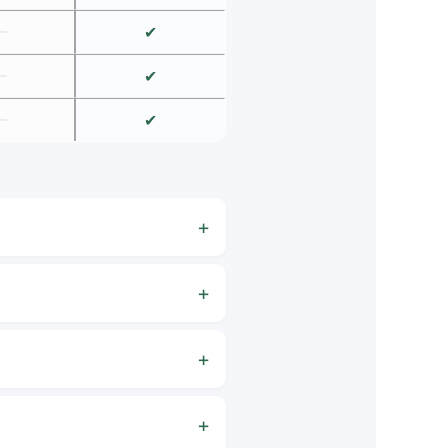
✔
—
✔
—
✔
—