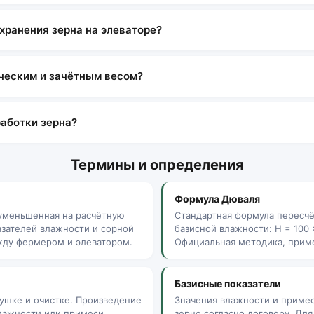
хранения зерна на элеваторе?
ческим и зачётным весом?
работки зерна?
Термины и определения
Формула Дюваля
 уменьшенная на расчётную
Стандартная формула пересчё
азателей влажности и сорной
базисной влажности: H = 100 ×
жду фермером и элеватором.
Официальная методика, приме
Базисные показатели
ушке и очистке. Произведение
Значения влажности и примес
влажности или примеси,
зерно согласно договору. Дл