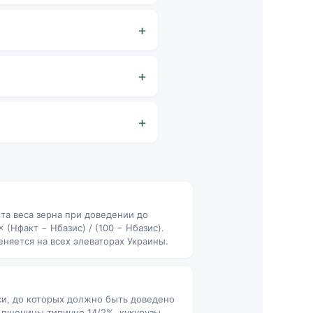
та веса зерна при доведении до
 (Hфакт − Hбазис) / (100 − Hбазис).
няется на всех элеваторах Украины.
и, до которых должно быть доведено
я пшеницы типично 14/2%, кукурузы