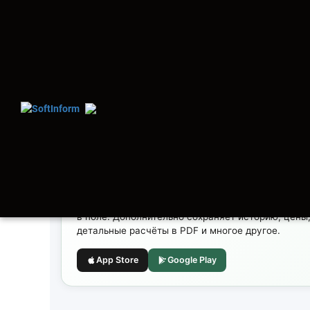
Зачётный вес по формуле Дювал
ДЛЯ ТРЕЙДЕРА ИЛИ ФЕРМЕРА
GrainCheck — в кармане
Тот же элеваторный калькулятор на телефоне. Ра
в поле. Дополнительно сохраняет историю, цены,
детальные расчёты в PDF и многое другое.
App Store
Google Play