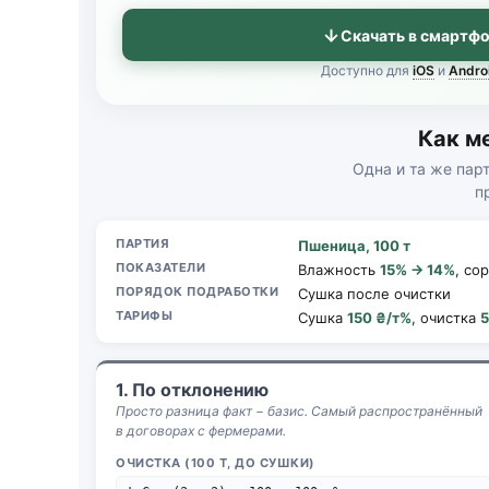
Скачать в смартф
Доступно для
iOS
и
Andro
Как м
Одна и та же пар
п
ПАРТИЯ
Пшеница, 100 т
ПОКАЗАТЕЛИ
Влажность
15% → 14%
, со
ПОРЯДОК ПОДРАБОТКИ
Сушка после очистки
ТАРИФЫ
Сушка
150 ₴/т%
, очистка
5
1. По отклонению
Просто разница факт − базис. Самый распространённый
в договорах с фермерами.
ОЧИСТКА (100 Т, ДО СУШКИ)