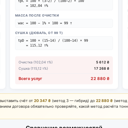
tpC = 100 × (3−2) / (100−2) × 100

    = 102,04 т%
МАССА ПОСЛЕ ОЧИСТКИ
wac = 100 − 1% × 100 = 99 т
СУШКА (ДЮВАЛЬ, ОТ 99 Т)
tpD = 100 × (15−14) / (100−14) × 99

    = 115,12 т%
Очистка (102,04 т%)
5 612 ₴
Сушка (115,12 т%)
17 268 ₴
Всего услуг
22 880 ₴
выставить счёт от
20 347 ₴
(метод 3 — гибрид) до
22 880 ₴
(метод 
исанием договора обязательно проверяйте, какой метод расчёта то