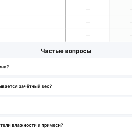
—
—
—
Частые вопросы
рна?
ывается зачётный вес?
атели влажности и примеси?