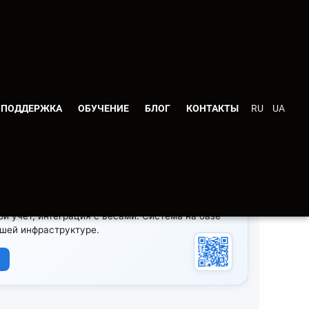
✓
Бесплатно
·
✓
Без регистрации
·
✓
Мгновенный
ПОДДЕРЖКА
ОБУЧЕНИЕ
БЛОГ
КОНТАКТЫ
RU
UA
ПЕРЕРАБАТЫВАЮЩЕГО ПРЕДПРИЯТИЯ
анализы, количественно-качественный баланс,
ой учёт, интеграция с весами. Система на базе
ашей инфраструктуре.