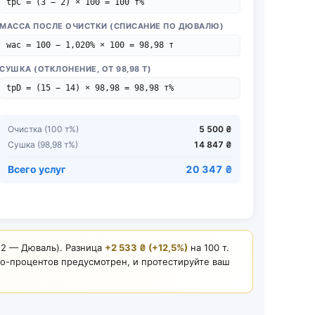
tpC = (3 − 2) × 100 = 100 т%
МАССА ПОСЛЕ ОЧИСТКИ (СПИСАНИЕ ПО ДЮВАЛЮ)
wac = 100 − 1,020% × 100 = 98,98 т
СУШКА (ОТКЛОНЕНИЕ, ОТ 98,98 Т)
tpD = (15 − 14) × 98,98 = 98,98 т%
Очистка (100 т%)
5 500 ₴
Сушка (98,98 т%)
14 847 ₴
Всего услуг
20 347 ₴
2 — Дюваль). Разница
+2 533 ₴ (+12,5%)
на 100 т.
нно-процентов предусмотрен, и протестируйте ваш