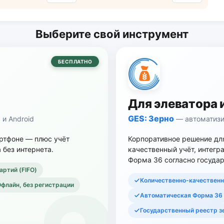
Выберите свой инструмент
БЕСПЛАТНО
Для элеватора 
GES: Зерно
и Android
— автоматизи
артфоне — плюс учёт
Корпоративное решение для
 без интернета.
качественный учёт, интегр
Форма 36 согласно госуда
артий (FIFO)
Количественно-качественн
флайн, без регистрации
Автоматическая Форма 36
Государственный реестр з