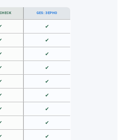
CHECK
GES: ЗЕРНО
✔
✔
✔
✔
✔
✔
✔
✔
✔
✔
✔
✔
✔
✔
✔
✔
✔
✔