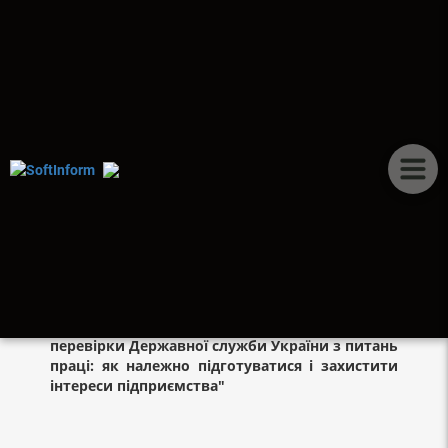
ПУБЛІКАЦІЇ
ПОЗАПЛАНОВІ
ДОКУМЕНТАЛЬНІ
ПЕРЕВІРКИ
Семінар з онлайн-трансляцією на тему
"Позапланові документальні перевірки та
перевірки Державної служби України з питань
праці: як належно підготуватися і захистити
інтереси підприємства"