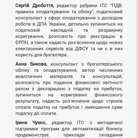
Сергій Дробоття,
редактор рубрики ІТС "ПДВ:
правила оподаткування та обліку", податковий
консультант у сфері оподаткування з досвідом
роботи в ДПА України, детально зупиниться на
податковій накладній та розрахунку
коригування, розповість про реєстрацію в
ЄРПН, а також надасть роз'яснення щодо нових
електронних сервісів від ДФСУ та чи є в них
користь для бухгалтера.
Анна Бикова,
консультант з бухгалтерського
обліку та оподаткування, автор численних
аналітичних матеріалів та консультацій,
розповість про подання фінансової звітності
разом з декларацією з податку на прибуток,
зупиниться на коригуванні фінансового
результату, надасть роз'яснення щодо строків
сплати податку на прибуток і зменшення суми
податку до сплати.
Ірина Чухно,
редактор ІТС з методичної
підтримки програм для автоматизації бізнесу,
продемонструє приклади складання