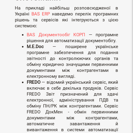
На прикладі найбільш розповсюдженої в
Україні
BAS ERP
наведемо перелік програмних
рішень та сервісів які інтегруються з цією
системою:
BAS Документообіг КОРП
— програмне
рішення для автоматизації документобігу.
M.E.Doc
— поширене українське
програмне забезпечення для подання
звітності до контролюючих органів та
обміну юридично значущими первинними
документами між контрагентами в
електронному вигляді.
FREDO
— відомий український сервіс, який
включає в себе декілька продуків. Сервіс
FREDO Звіт призначений для здачі
електронної, адміністрування ПДВ та
обміну ПН/РК між контрагентами. Сервіс
FREDO ДокМен - обмін первинними
документами між контрагентами,
автоматичне завантаження й
вивантаження в системи автоматизації