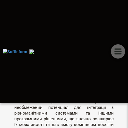
ПУБЛІКАЦІЇ
ІНТЕГРАЦІЯ ERP СИСТЕМ.
РОЗШИРЕННЯ
МОЖЛИВОСТЕЙ ВАШОГО
БІЗНЕСУ
ERP системи, є серцем сучасного середнього та
великого бізнесу. Вони мають практично
необмежений потенціал для інтеграції з
різноманітними системами та іншими
програмними рішеннями, що значно розширює
їх можливості та дає змогу компаніям досягти