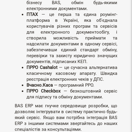
бізнесу BAS, обмін будь-якими
електронними документами.
ПТАХ
— це перша та єдина роумінг-
платформа в Україні, яка об'єднала
користувачів різних програм та сервісів
для електронного документообігу, і
створила можливість приймати та
надсилати документами в одному сервісі,
забезпечивши єдиний стандарт обміну,
перевірки та захисту юридично значущих
документів, підписаних КЕП.
ПРРО Cashalot
— це сучасна альтернатива
класичному касовому апарату. Швидка
реєстрація електронних чеків у ДПС.
Вчасно.Каса
— програмний РРО.
ПРРО Сheckbox
— безкоштовний сервіс
для підпису та обміну документами.
BAS ERP має гнучке середовище розробки, що
дозволяє інтегрувати в систему практично будь-
який сервіс. Якщо вам потрібна інтеграція BAS
ERP з іншими системами звертайтесь до наших
спеціалістів за консультаціями.