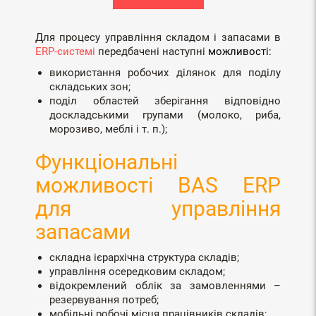
Для процесу управління складом і запасами в
ERP-системі
передбачені наступні
можливості:
використання робочих ділянок для поділу
складських зон;
поділ областей зберігання відповідно
доскладськими групами (молоко, риба,
морозиво, меблі і т. п.);
Функціональні
можливості BAS ERP
для управління
запасами
складна ієрархічна структура складів;
управління осередковим складом;
відокремлений облік за замовленнями –
резервування потреб;
мобільні робочі місця працівників складів;