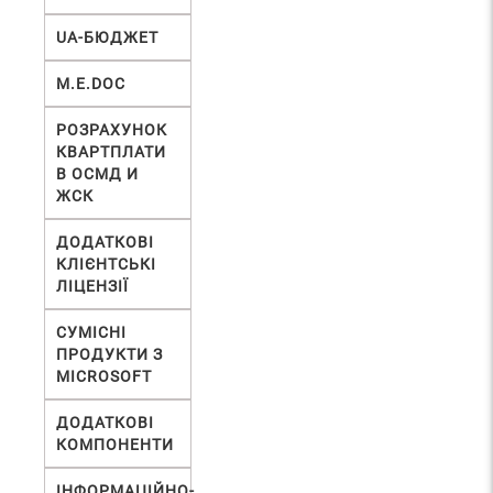
UA-БЮДЖЕТ
М.Е.DOC
РОЗРАХУНОК
КВАРТПЛАТИ
В ОСМД И
ЖСК
ДОДАТКОВІ
КЛІЄНТСЬКІ
ЛІЦЕНЗІЇ
СУМІСНІ
ПРОДУКТИ З
MICROSOFT
ДОДАТКОВІ
КОМПОНЕНТИ
ІНФОРМАЦІЙНО-