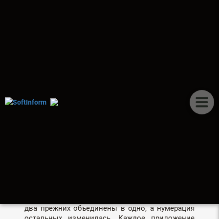
ПУБЛИКАЦИИ
ПРИЛОЖЕНИЕ К
ДЕКЛАРАЦИИ ПО НДС —
КОГДА КАКОЕ ПОДАВАТЬ
Действующая форма декларации по НДС
применяется в соответствии с приказом
Минфина № 21 в редакции приказа № 400
(используется с октября 2024 года и остается
актуальной в 2026 году). Ранее декларация
содержала семь приложений, теперь их шесть —
два прежних объединены в одно, а нумерация
остальных изменилась. Каждое приложение