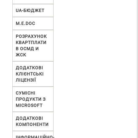
UA-БЮДЖЕТ
М.Е.DOC
РОЗРАХУНОК
КВАРТПЛАТИ
В ОСМД И
ЖСК
ДОДАТКОВІ
КЛІЄНТСЬКІ
ЛІЦЕНЗІЇ
СУМІСНІ
ПРОДУКТИ З
MICROSOFT
ДОДАТКОВІ
КОМПОНЕНТИ
ІНФОРМАЦІЙНО-